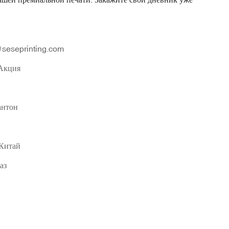
seseprinting.com
Акция
нтон
 Китай
аз