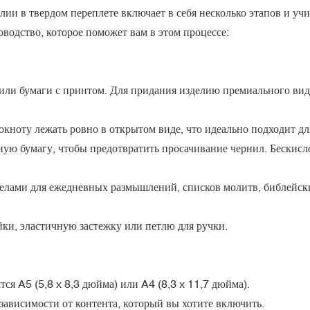
ии в твердом переплете включает в себя несколько этапов и уч
водство, которое поможет вам в этом процессе:
или бумаги с принтом. Для придания изделию премиального вид
кноту лежать ровно в открытом виде, что идеально подходит дл
ую бумагу, чтобы предотвратить просачивание чернил. Бескисло
делами для ежедневных размышлений, списков молитв, библейск
йки, эластичную застежку или петлю для ручки.
ся A5 (5,8 x 8,3 дюйма) или A4 (8,3 x 11,7 дюйма).
зависимости от контента, который вы хотите включить.