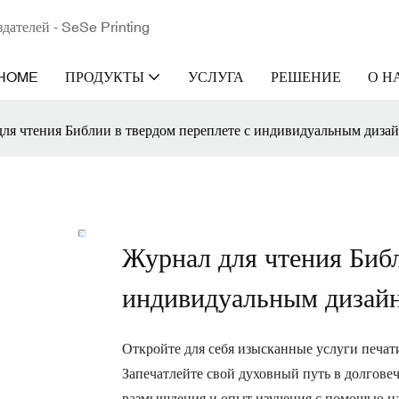
здателей - SeSe Printing
HOME
ПРОДУКТЫ
УСЛУГА
РЕШЕНИЕ
О Н
ля чтения Библии в твердом переплете с индивидуальным диза
Журнал для чтения Библ
индивидуальным дизайн
Откройте для себя изысканные услуги печат
Запечатлейте свой духовный путь в долгове
размышления и опыт изучения с помощью наш