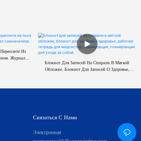
 Переплете Из
йном. Журнал
Блокнот Для Записей На Спирали В Мягкой
Обложке, Блокнот Для Записей О Здоровье,
Рабочая Тетрадь Для Медсестер, Планировщик,
Планировщик Для Ухода За Собой.
Связаться С Нами
Электронная
почта:
sales01@seseprinting.com