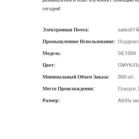
сегодня!
Электронная Почта:
sales01@
Промышленное Использование:
Подарок/
Модель:
SE1393
Цвет:
CMYK/Па
Минимальный Объем Заказа:
300 шт.
Место Происхождения:
Гуандун,
Размер:
A5/На зак