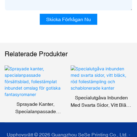
Skicka Förfrågan Nu
Relaterade Produkter
Specialutgåva Inbunden
Sprayade Kanter,
Med Svarta Sidor, Vitt Bläck,
Specialanpassade
Röd Foliestämpling Och
Försättsblad, Foliestämplat
Schablonerade Kanter
Inbundet Omslag För
Gotiska Fantasyromaner
Upphovsrätt © 2026 Guangzhou SeSe Printing Co., Ltd. -