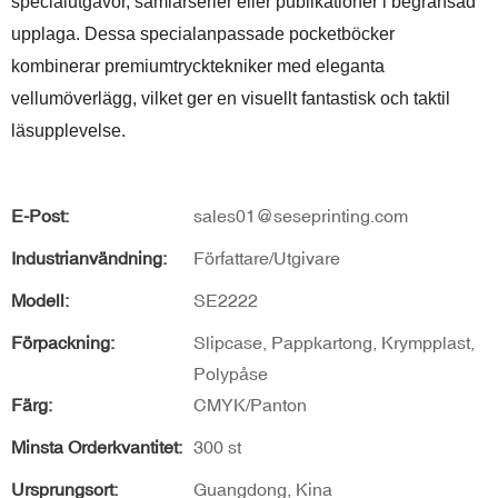
specialutgåvor, samlarserier eller publikationer i begränsad
upplaga. Dessa specialanpassade pocketböcker
kombinerar premiumtrycktekniker med eleganta
vellumöverlägg, vilket ger en visuellt fantastisk och taktil
läsupplevelse.
E-Post:
sales01@seseprinting.com
Industrianvändning:
Författare/Utgivare
Modell:
SE2222
Förpackning:
Slipcase, Pappkartong, Krympplast,
Polypåse
Färg:
CMYK/Panton
Minsta Orderkvantitet:
300 st
Ursprungsort:
Guangdong, Kina