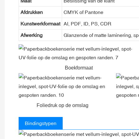
Maat
Beslissing van de klant
Afdrukken
CMYK of Pantone
Kunstwerkformaat
AI, PDF, ID, PS, CDR
Afwerking
Glanzende of matte laminering, sp
Boekformaat
Foliedruk op de omslag
Bindingstypen