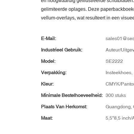
en hoogwaardig geïllustreerde schutbladen. 
gelimiteerde oplages. Deze paperbackboek
vellum-overlays, wat resulteert in een visuee
E-Mail:
sales01@ses
Industrieel Gebruik:
Auteur/Uitge
Model:
SE2222
Verpakking:
Insteekhoes, 
Kleur:
CMYK/Panto
Minimale Bestelhoeveelheid:
300 stuks
Plaats Van Herkomst:
Guangdong, 
Maat:
5,5*8,5 inch