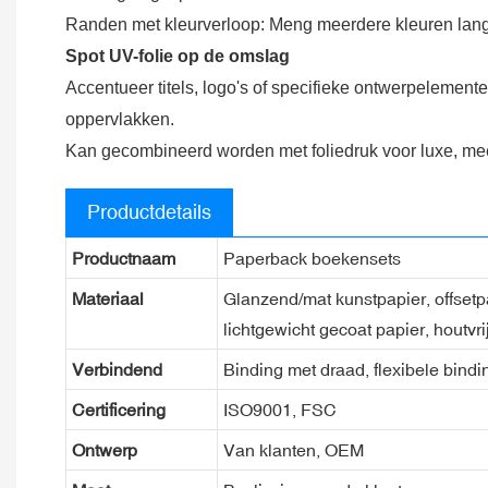
Randen met kleurverloop: Meng meerdere kleuren langs d
Spot UV-folie op de omslag
Accentueer titels, logo's of specifieke ontwerpelementen
oppervlakken.
Kan gecombineerd worden met foliedruk voor luxe, m
Productdetails
Productnaam
Paperback boekensets
Materiaal
Glanzend/mat kunstpapier, offsetpap
lichtgewicht gecoat papier, houtvri
Verbindend
Binding met draad, flexibele bindi
Certificering
ISO9001, FSC
Ontwerp
Van klanten, OEM