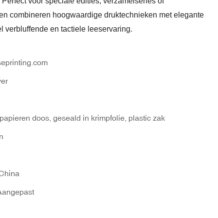
Perfect voor speciale edities, verzamelseries of
en combineren hoogwaardige druktechnieken met elegante
l verbluffende en tactiele leeservaring.
eprinting.com
ver
papieren doos, geseald in krimpfolie, plastic zak
n
China
/Aangepast