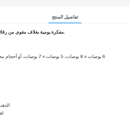
تفاصيل المنتج
مفكرة يومية بغلاف مقوى من رقائق معدنية، مخصصة لحب الذات، مع فاصل كتاب من الشريط.
الأحجام القياسية: A5 (5.8 بوصة × 8.3 بوصة)، 6 بوصات × 8 بوصات، 5 بوصات × 7 بوصات، أو أحجام مخصصة متوفرة
الذهب
اق