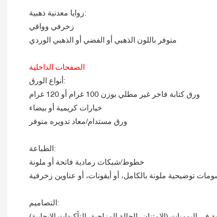
زوايا معدنية ذهبية:
زخرفي وواقي
متوفر باللون الذهبي أو الفضي أو الذهبي الوردي
الصفحات الداخلية
أنواع الورق:
ورق كتابة فاخر غير مطلي بوزن 100 غرام أو 120 غرام
خيارات كريمية أو بيضاء
ورق مستدام/معاد تدويره متوفر
الطباعة:
خطوط/شبكات رمادية فاتحة أو ملونة
مات توضيحية ملونة بالكامل، أو أيقونات، أو عناوين زخرفية
التصاميم:
 في اليوميات (الامتنان، الحالة المزاجية، التأكيدات الإيجابية)