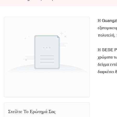
Η Guangzho
εξατομικευ
πολυτελή, 
Η SESE Pri
χρώματα τω
δείγμα εντ
διαρκέσει 
Στείλτε Το Ερώτημά Σας