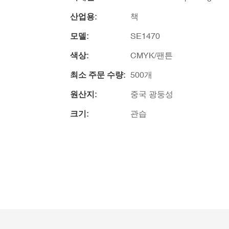
산업용:
책
모델:
SE1470
색상:
CMYK/팬튼
최소 주문 수량:
500개
원산지:
중국 광둥성
크기:
관습