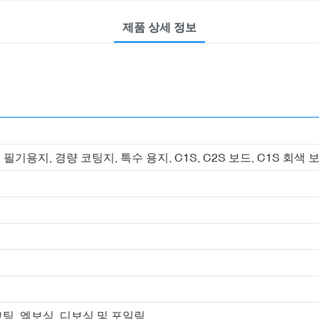
제품 상세 정보
필기용지, 경량 코팅지, 특수 용지, C1S, C2S 보드, C1S 회색
코팅, 엠보싱, 디보싱 및 포일링