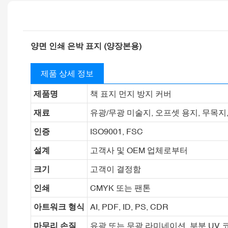
양면 인쇄 은박 표지 (양장본용)
제품 상세 정보
제품명
책 표지 먼지 방지 커버
재료
유광/무광 미술지, 오프셋 용지, 무목지, 
인증
ISO9001, FSC
설계
고객사 및 OEM 업체로부터
크기
고객이 결정함
인쇄
CMYK 또는 팬톤
아트워크 형식
AI, PDF, ID, PS, CDR
마무리 손질
유광 또는 무광 라미네이션, 부분 UV 