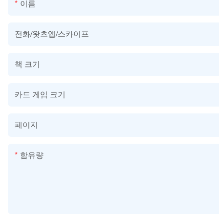
이름
전화/왓츠앱/스카이프
책 크기
카드 게임 크기
페이지
함유량