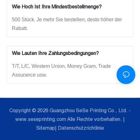
Wie Hoch Ist Ihre Mindestbestellmenge?
500 Stück. Je mehr Sie bestellen, desto höher der
Rabatt.
Wie Lauten Ihre Zahlungsbedingungen?
T/T, L/C, Western Union, Money Gram, Trade
Assurance usw.
Copyright © 2026 Guangzhou SeSe Printing Co., Ltd. -
www.seseprinting.com Alle Rechte vorbehalten. |
Sitemap
|
Datenschutzrichtlinie