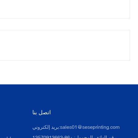
اتصل بنا
sales01@seseprinting.com
بريد إلكتروني:
رقم الهاتف المحمول: +86-13570912663