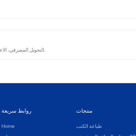
التحويل المصرفي، الاعتماد المستندي، ويسترن يونيون، موني جرام، ضمان التجارة، إلخ.
منتجات
روابط سريعة
طباعة الكتب
Home