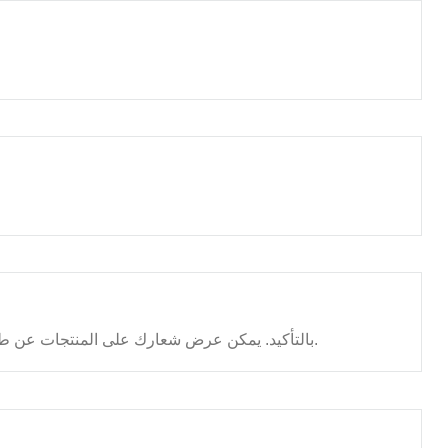
بالتأكيد. يمكن عرض شعارك على المنتجات عن طريق الطباعة، أو التلميع بالأشعة فوق البنفسجية، أو الختم الساخن، أو النقش البارز، أو النقش الغائر، أو الطباعة الحريرية، أو الملصقات.