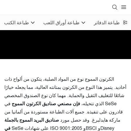
ق
طباعة الدفاتر
طباعة أوراق اللعب
طباعة الكتب
الكرتون المموج نوع من المواد الصلبة، يتكون من ألواح ذات
أخاديد. يتميز هذا النوع من الكرتون بمتانته العالية، مما يجعله خيارًا
شائعًا للتغليف الثقيل والحماية. مهما كان نوع الصندوق المخصص
الذي تتخيله،
فإن مصنعي صناديق الكرتون المموج
في SeSe
قادرون على تنفيذه. جميع آلات الطباعة مستوردة من ألمانيا من
ماركة هايدلبرغ. وقد حصل مورد
صناديق البريد المموج بالجملة
SeSe على شهادات ISO 9001:2005 وBSCI وDisney
في