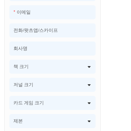
커피 테이블 북 인쇄
이메일
소책자/브로슈어 인쇄
전화/왓츠앱/스카이프
회사명
책 크기
저널 크기
카드 게임 크기
제본