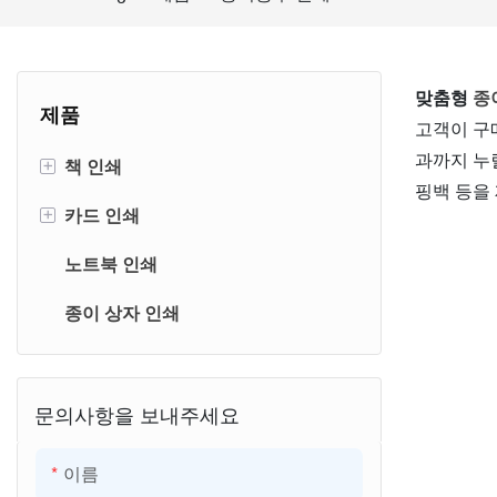
맞춤형
종
제품
고객이 구
과까지 누릴
+
책 인쇄
핑백 등을
+
카드 인쇄
스프레이 엣지 북 프린팅
노트북 인쇄
양장본 인쇄
카드 게임 인쇄
종이 상자 인쇄
어린이 책 인쇄
포커 카드 인쇄
골판지 책 인쇄
플래시 카드 인쇄
페이퍼백 책 인쇄
문의사항을 보내주세요
책 표지 인쇄
이름