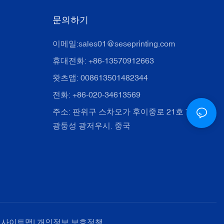
문의하기
이메일:
sales01@seseprinting.com
휴대전화: +86-13570912663
왓츠앱: 008613501482344
전화: +86-020-34613569
주소: 판위구 스차오가 후이중로 21호 702호.
광둥성 광저우시. 중국
사이트맵
|
개인정보 보호정책