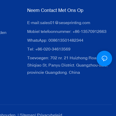
Neem Contact Met Ons Op
E-mail:
sales01@seseprinting.com
Mobiel telefoonnummer: +86-13570912663
nden
WhatsApp: 008613501482344
Tel: +86-020-34613569
Toevoegen: 702 nr. 21 Huizhong Road,
Shiqiao St, Panyu District. Guangzhou-stad,
provincie Guangdong. China
ehouden. |
Sitemap
|
Privacybeleid