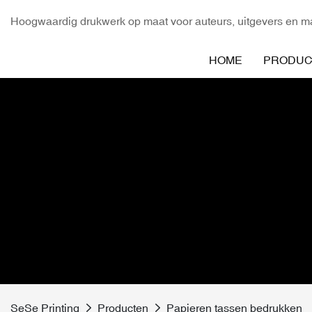
Hoogwaardig drukwerk op maat voor auteurs, uitgevers en ma
HOME
PRODUC
SeSe Printing
Producten
Papieren tassen bedrukken