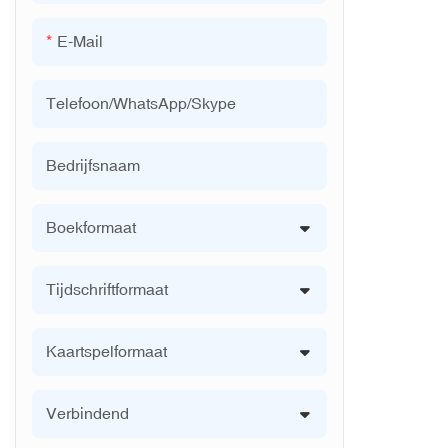
Salontafelboeken drukken
E-Mail
Boekjes/brochures drukken
Telefoon/WhatsApp/Skype
Bedrijfsnaam
Boekformaat
Tijdschriftformaat
Kaartspelformaat
Verbindend