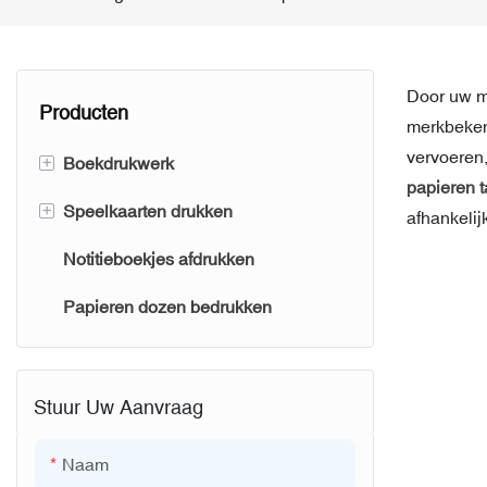
Door uw me
Producten
merkbeken
vervoeren,
+
Boekdrukwerk
papieren t
+
Speelkaarten drukken
Boekdruk met gespoten randen
afhankelij
Notitieboekjes afdrukken
Hardcover boekdruk
Kaartspel printen
Papieren dozen bedrukken
Kinderboeken drukken
Pokerkaarten drukken
Kartonnen boekdruk
Flashcards afdrukken
Paperback boekdruk
Stuur Uw Aanvraag
Boekomslagen drukken
Naam