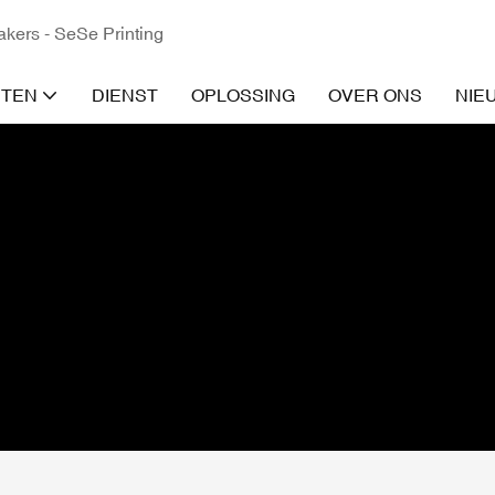
kers - SeSe Printing
TEN
DIENST
OPLOSSING
OVER ONS
NIE